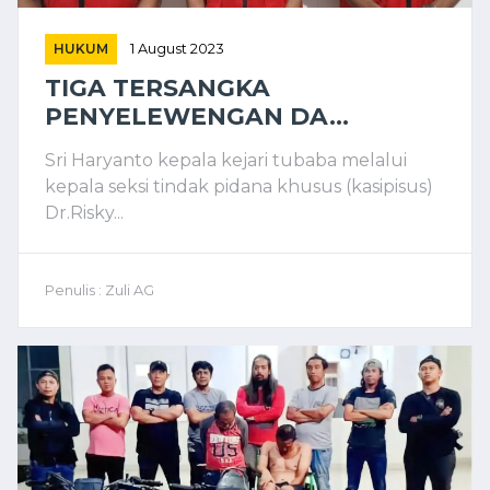
HUKUM
1 August 2023
TIGA TERSANGKA
PENYELEWENGAN DA...
Sri Haryanto kepala kejari tubaba melalui
kepala seksi tindak pidana khusus (kasipisus)
Dr.Risky...
Penulis : Zuli AG