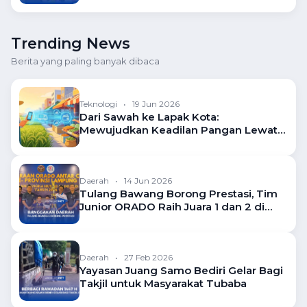
Trending News
Berita yang paling banyak dibaca
Teknologi
•
19 Jun 2026
Dari Sawah ke Lapak Kota:
Mewujudkan Keadilan Pangan Lewat
Ekosistem Pasar Digital
Daerah
•
14 Jun 2026
Tulang Bawang Borong Prestasi, Tim
Junior ORADO Raih Juara 1 dan 2 di
Kejuaraan Domino Lampung
Daerah
•
27 Feb 2026
Yayasan Juang Samo Bediri Gelar Bagi
Takjil untuk Masyarakat Tubaba