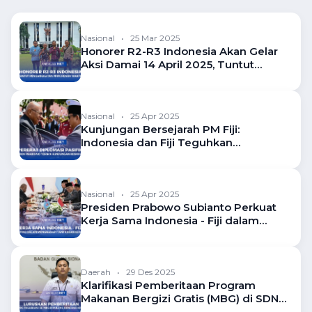
Nasional
•
25 Mar 2025
Honorer R2-R3 Indonesia Akan Gelar
Aksi Damai 14 April 2025, Tuntut
Pengangkatan PPPK Penuh Waktu
Nasional
•
25 Apr 2025
Kunjungan Bersejarah PM Fiji:
Indonesia dan Fiji Teguhkan
Komitmen Diplomatik
Nasional
•
25 Apr 2025
Presiden Prabowo Subianto Perkuat
Kerja Sama Indonesia - Fiji dalam
Bidang Ekonomi dan Pertanian
Daerah
•
29 Des 2025
Klarifikasi Pemberitaan Program
Makanan Bergizi Gratis (MBG) di SDN
10 Pulung Kencana