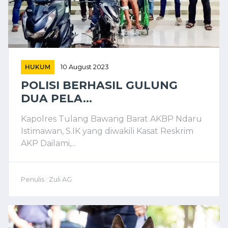
HUKUM
10 August 2023
POLISI BERHASIL GULUNG
DUA PELA...
Kapolres Tulang Bawang Barat AKBP Ndaru
Istimawan, S.IK yang diwakili Kasat Reskrim
AKP Dailami,...
Penulis : Zuli AG