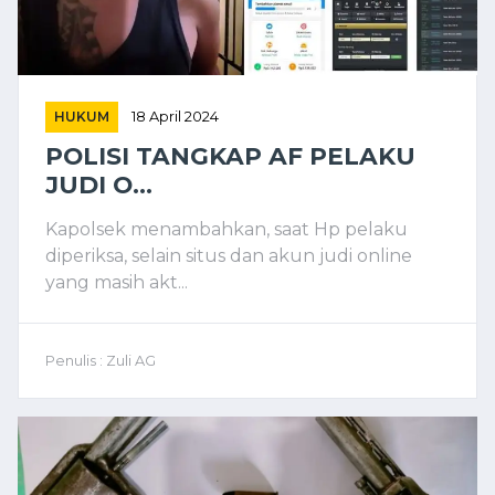
HUKUM
18 April 2024
POLISI TANGKAP AF PELAKU
JUDI O...
Kapolsek menambahkan, saat Hp pelaku
diperiksa, selain situs dan akun judi online
yang masih akt...
Penulis : Zuli AG