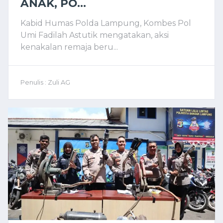
ANAK, PO...
Kabid Humas Polda Lampung, Kombes Pol
Umi Fadilah Astutik mengatakan, aksi
kenakalan remaja beru...
Penulis : Zuli AG