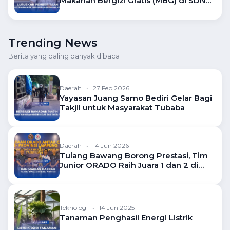
Makanan Bergizi Gratis (MBG) di SDN
10 Pulung Kencana
Trending News
Berita yang paling banyak dibaca
Daerah
•
27 Feb 2026
Yayasan Juang Samo Bediri Gelar Bagi
Takjil untuk Masyarakat Tubaba
Daerah
•
14 Jun 2026
Tulang Bawang Borong Prestasi, Tim
Junior ORADO Raih Juara 1 dan 2 di
Kejuaraan Domino Lampung
Teknologi
•
14 Jun 2025
Tanaman Penghasil Energi Listrik