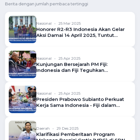
Berita dengan jumlah pembaca tertinggi
Nasional
•
25 Mar 2025
Honorer R2-R3 Indonesia Akan Gelar
Aksi Damai 14 April 2025, Tuntut
Pengangkatan PPPK Penuh Waktu
Nasional
•
25 Apr 2025
Kunjungan Bersejarah PM Fiji:
Indonesia dan Fiji Teguhkan
Komitmen Diplomatik
Nasional
•
25 Apr 2025
Presiden Prabowo Subianto Perkuat
Kerja Sama Indonesia - Fiji dalam
Bidang Ekonomi dan Pertanian
Daerah
•
29 Des 2025
Klarifikasi Pemberitaan Program