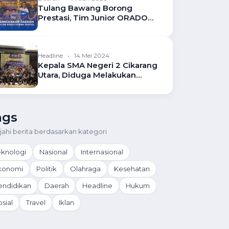
Tulang Bawang Borong
Prestasi, Tim Junior ORADO
Raih Juara 1 dan 2 di Kejuaraan
Domino Lampung
Headline
•
14 Mei 2024
Kepala SMA Negeri 2 Cikarang
Utara, Diduga Melakukan
Kebohongan dan Melanggar
Surat Edaran
ags
ajahi berita berdasarkan kategori
eknologi
Nasional
Internasional
konomi
Politik
Olahraga
Kesehatan
endidikan
Daerah
Headline
Hukum
sial
Travel
Iklan