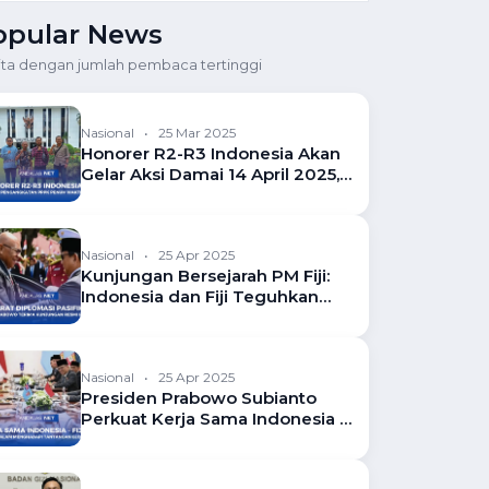
opular News
ita dengan jumlah pembaca tertinggi
Nasional
•
25 Mar 2025
Honorer R2-R3 Indonesia Akan
Gelar Aksi Damai 14 April 2025,
Tuntut Pengangkatan PPPK
Penuh Waktu
Nasional
•
25 Apr 2025
Kunjungan Bersejarah PM Fiji:
Indonesia dan Fiji Teguhkan
Komitmen Diplomatik
Nasional
•
25 Apr 2025
Presiden Prabowo Subianto
Perkuat Kerja Sama Indonesia -
Fiji dalam Bidang Ekonomi dan
Pertanian