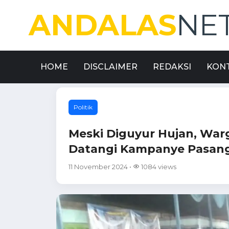
ANDALAS
NE
HOME
DISCLAIMER
REDAKSI
KON
Politik
Meski Diguyur Hujan, War
Datangi Kampanye Pasa
11 November 2024 •
1084 views