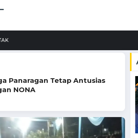
T
TAK
ga Panaragan Tetap Antusias
ngan NONA