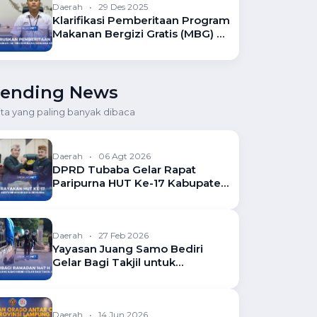
Daerah
•
29 Des 2025
Klarifikasi Pemberitaan Program
Makanan Bergizi Gratis (MBG) di
SDN 10 Pulung Kencana
rending News
ita yang paling banyak dibaca
Daerah
•
06 Agt 2026
DPRD Tubaba Gelar Rapat
Paripurna HUT Ke-17 Kabupaten
Tubaba
Daerah
•
27 Feb 2026
Yayasan Juang Samo Bediri
Gelar Bagi Takjil untuk
Masyarakat Tubaba
Daerah
•
14 Jun 2026