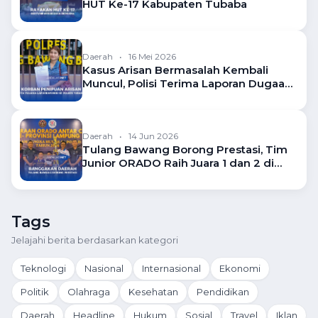
HUT Ke-17 Kabupaten Tubaba
Daerah
•
16 Mei 2026
Kasus Arisan Bermasalah Kembali
Muncul, Polisi Terima Laporan Dugaan
Penipuan
Daerah
•
14 Jun 2026
Tulang Bawang Borong Prestasi, Tim
Junior ORADO Raih Juara 1 dan 2 di
Kejuaraan Domino Lampung
Tags
Jelajahi berita berdasarkan kategori
Teknologi
Nasional
Internasional
Ekonomi
Politik
Olahraga
Kesehatan
Pendidikan
Daerah
Headline
Hukum
Sosial
Travel
Iklan