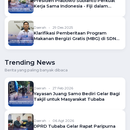
Presiden Prabowo Subianto Perkuat
Kerja Sama Indonesia - Fiji dalam
Bidang Ekonomi dan Pertanian
Daerah
•
29 Des 2025
Klarifikasi Pemberitaan Program
Makanan Bergizi Gratis (MBG) di SDN
10 Pulung Kencana
Trending News
Berita yang paling banyak dibaca
Daerah
•
27 Feb 2026
Yayasan Juang Samo Bediri Gelar Bagi
Takjil untuk Masyarakat Tubaba
Daerah
•
06 Agt 2026
DPRD Tubaba Gelar Rapat Paripurna